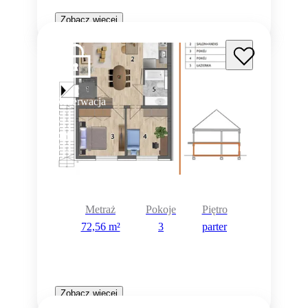
Zobacz więcej
Rezerwacja
Metraż
Pokoje
Piętro
72,56 m²
3
parter
Zobacz więcej