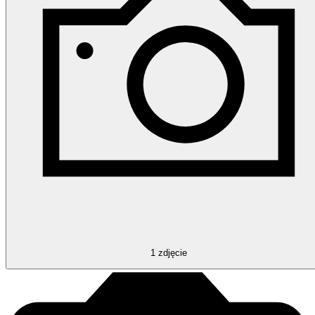
1
zdjęcie