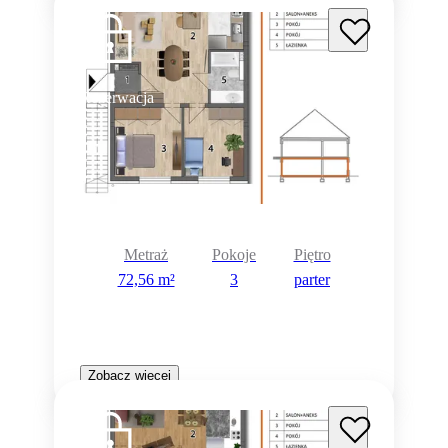
Rezerwacja
Metraż
Pokoje
Piętro
72,56 m²
3
parter
Zobacz więcej