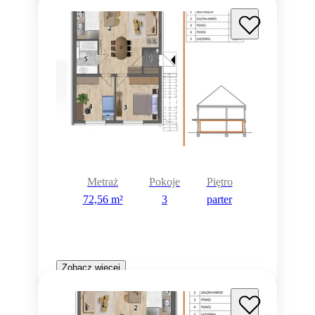
Metraż
Pokoje
Piętro
72,56 m²
3
parter
Zobacz więcej