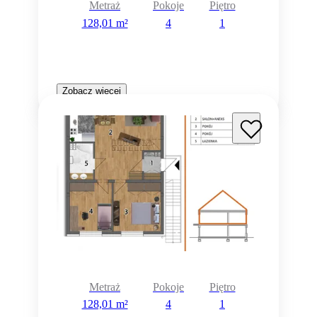
Metraż
Pokoje
Piętro
128,01 m²
4
1
Zobacz więcej
Metraż
Pokoje
Piętro
128,01 m²
4
1