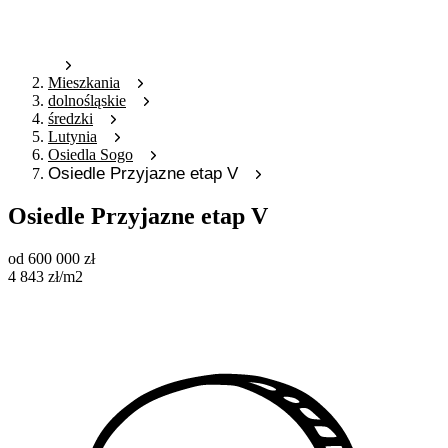
Mieszkania
dolnośląskie
średzki
Lutynia
Osiedla Sogo
Osiedle Przyjazne etap V
Osiedle Przyjazne etap V
od
600 000
zł
4 843
zł
/m2