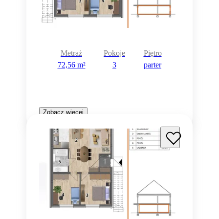
Metraż
Pokoje
Piętro
72,56 m²
3
parter
Zobacz więcej