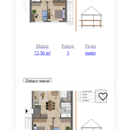
Metraż
Pokoje
Piętro
72,56 m²
3
parter
Zobacz więcej