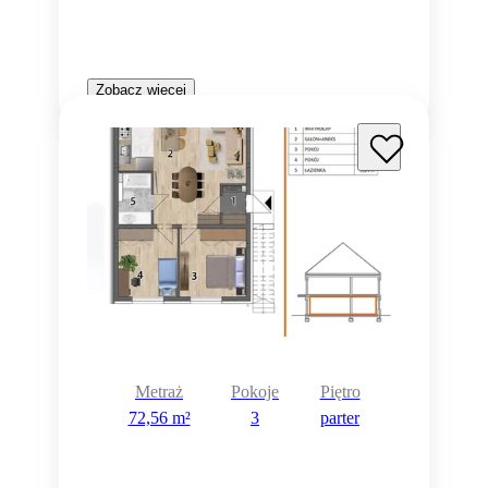
Zobacz więcej
Metraż
Pokoje
Piętro
72,56 m²
3
parter