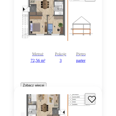
Metraż
Pokoje
Piętro
72,56 m²
3
parter
Zobacz więcej