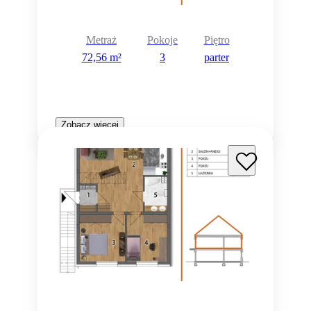
Metraż
Pokoje
Piętro
72,56 m²
3
parter
Zobacz więcej