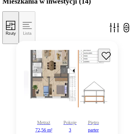
Mieszkania w inwestycji
(14)
Rzuty
Lista
Metraż
Pokoje
Piętro
72,56 m²
3
parter