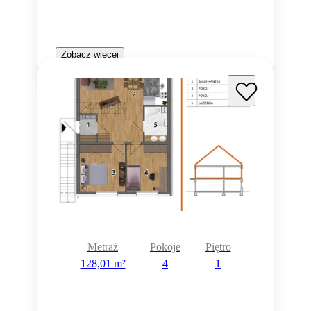
Zobacz więcej
Metraż
Pokoje
Piętro
128,01 m²
4
1