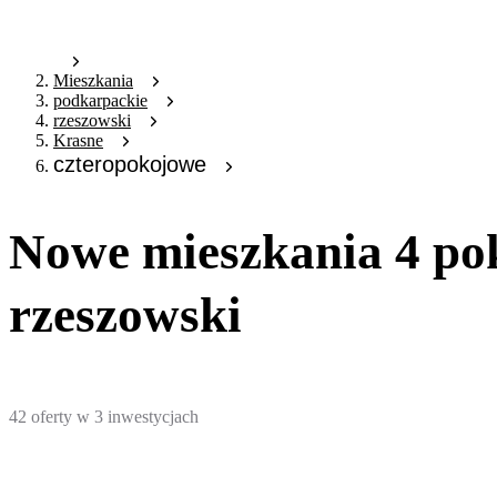
Mieszkania
podkarpackie
rzeszowski
Krasne
czteropokojowe
Nowe mieszkania 4 po
rzeszowski
42
oferty
w
3
inwestycjach