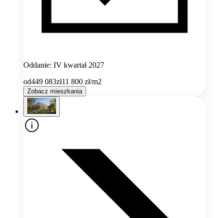
Oddanie: IV kwartał 2027
od
449 083
zł
11 800
zł/m2
Zobacz mieszkania