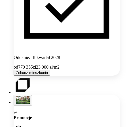
Oddanie: III kwartał 2028
od
770 355
zł
23 000
zł/m2
Zobacz mieszkania
%
Promocje