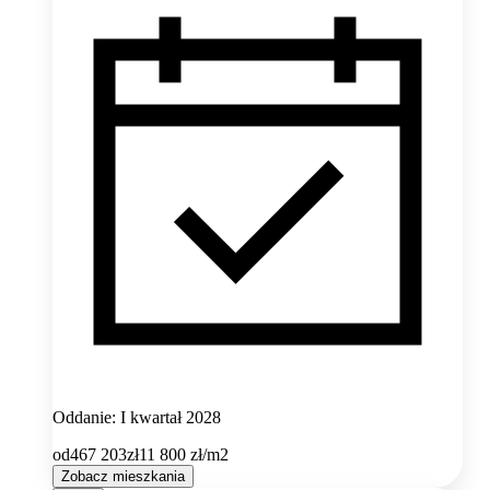
Oddanie: I kwartał 2028
od
467 203
zł
11 800
zł/m2
Zobacz mieszkania