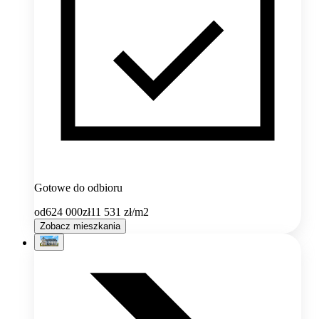
Gotowe do odbioru
od
624 000
zł
11 531
zł/m2
Zobacz mieszkania