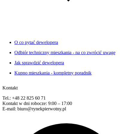
O co pytać dewelopera
Odbiór techniczny mieszkania - na co zwrócić uwagę
Jak sprawdzić dewelopera
Kupno mieszkania - kompletny poradnik
Kontakt
Tel.: +48 22 825 60 71
Kontakt w dni robocze: 9:00 – 17:00
E-mail: biuro@rynekpierwotny.pl