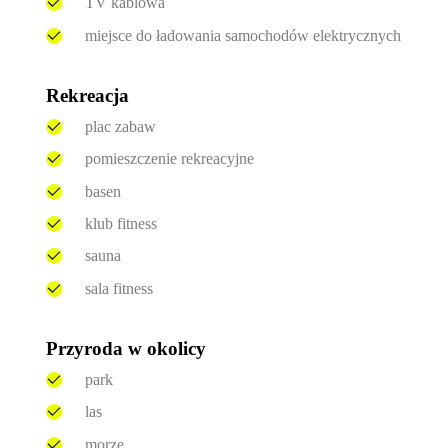
TV kablowa
miejsce do ładowania samochodów elektrycznych
Rekreacja
plac zabaw
pomieszczenie rekreacyjne
basen
klub fitness
sauna
sala fitness
Przyroda w okolicy
park
las
morze