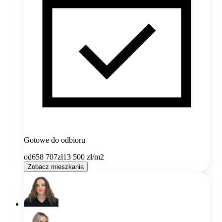
Gotowe do odbioru
od
658 707
zł
13 500
zł/m2
Zobacz mieszkania