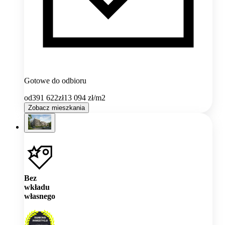
Gotowe do odbioru
od
391 622
zł
13 094
zł/m2
Zobacz mieszkania
Bez
wkładu
własnego