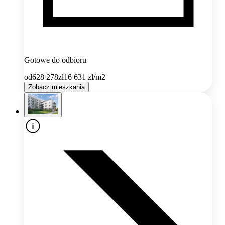
Gotowe do odbioru
od
628 278
zł
16 631
zł/m2
Zobacz mieszkania