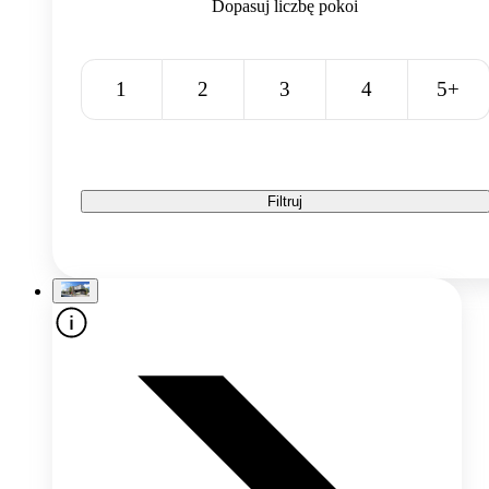
Dopasuj liczbę pokoi
1
2
3
4
5+
Filtruj