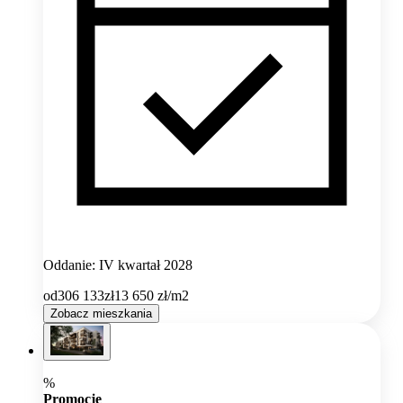
Oddanie: IV kwartał 2028
od
306 133
zł
13 650
zł/m2
Zobacz mieszkania
%
Promocje