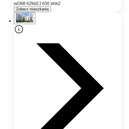
od
368 629
zł
13 650
zł/m2
Zobacz mieszkania