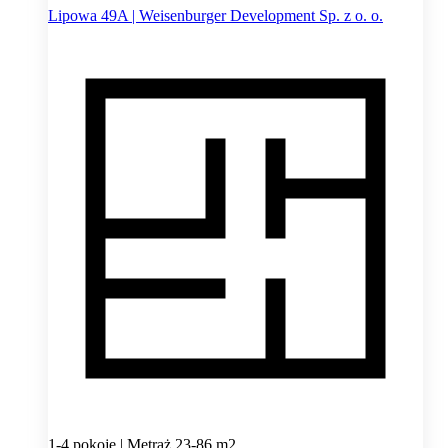
Lipowa 49A | Weisenburger Development Sp. z o. o.
1-4 pokoje | Metraż 23-86 m2