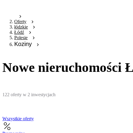
Oferty
łódzkie
Łódź
Polesie
Koziny
Nowe nieruchomości Ł
122
oferty
w
2
inwestycjach
Wszystkie oferty