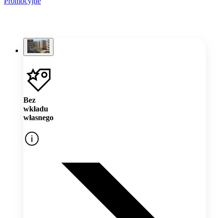
Promocyjne
Bez
wkładu
własnego