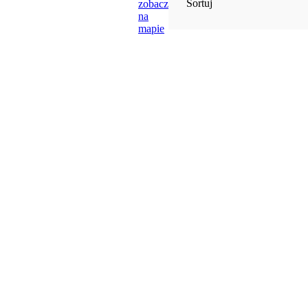
Sortuj
zobacz
na
mapie