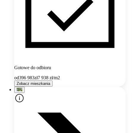
Gotowe do odbioru
od
396 983
zł
7 938
zł/m2
Zobacz mieszkania