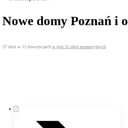
Nowe domy Poznań i o
37
ofert
w
11
inwestycjach
w tym
31
ofert promocyjnych