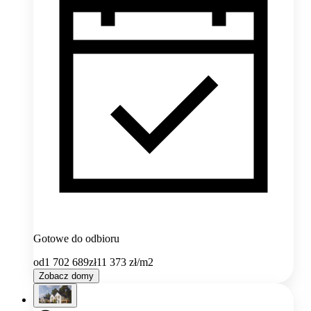
Gotowe do odbioru
od
1 702 689
zł
11 373
zł/m2
Zobacz domy