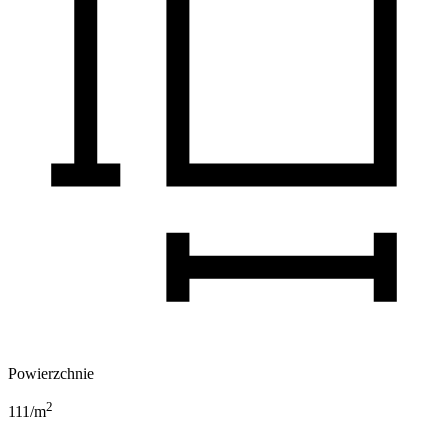
Powierzchnie
2
111
/m