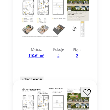
Rezerwacja
Metraż
Pokoje
Piętra
110,61 m²
4
2
Zobacz więcej
Rezerwacja