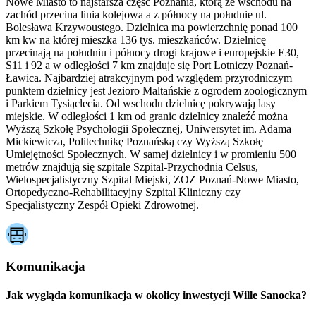
Nowe Miasto to najstarsza część Poznania, którą ze wschodu na
zachód przecina linia kolejowa a z północy na południe ul.
Bolesława Krzywoustego. Dzielnica ma powierzchnię ponad 100
km kw na której mieszka 136 tys. mieszkańców. Dzielnicę
przecinają na południu i północy drogi krajowe i europejskie E30,
S11 i 92 a w odległości 7 km znajduje się Port Lotniczy Poznań-
Ławica. Najbardziej atrakcyjnym pod względem przyrodniczym
punktem dzielnicy jest Jezioro Maltańskie z ogrodem zoologicznym
i Parkiem Tysiąclecia. Od wschodu dzielnicę pokrywają lasy
miejskie. W odległości 1 km od granic dzielnicy znaleźć można
Wyższą Szkołę Psychologii Społecznej, Uniwersytet im. Adama
Mickiewicza, Politechnikę Poznańską czy Wyższą Szkołę
Umiejętności Społecznych. W samej dzielnicy i w promieniu 500
metrów znajdują się szpitale Szpital-Przychodnia Celsus,
Wielospecjalistyczny Szpital Miejski, ZOZ Poznań-Nowe Miasto,
Ortopedyczno-Rehabilitacyjny Szpital Kliniczny czy
Specjalistyczny Zespół Opieki Zdrowotnej.
Komunikacja
Jak wygląda komunikacja w okolicy inwestycji Wille Sanocka?