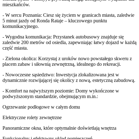
mieszkańców.
- W sercu Poznania: Ciesz się życiem w granicach miasta, zaledwie
5 minut jazdy od Ronda Rataje – kluczowego punktu
komunikacyjnego.
- Wygodna komunikacja: Przystanek autobusowy znajduje się
zaledwie 200 metrów od osiedla, zapewniając łatwy dojazd w każdą
część miasta.
- Zielona okolica: Korzystaj z uroków nowo powstałego skweru z
placem zabaw i siłownią zewnętrzną, idealnego do rekreacji.
- Nowoczesne sąsiedztwo: Inwestycja zlokalizowana jest w
dynamicznie rozwijającej się okolicy z nową, estetyczną zabudową.
- Komfort na najwyższym poziomie: Domy wykończone w
podwyższonym standardzie, obejmującym m.in.:
Ogrzewanie podłogowe w całym domu
Elektryczne rolety zewnętrzne
Panoramiczne okna, które optymalnie doświetlają wnętrza
Funkcjonalny i efektywny układ pomieszczeń