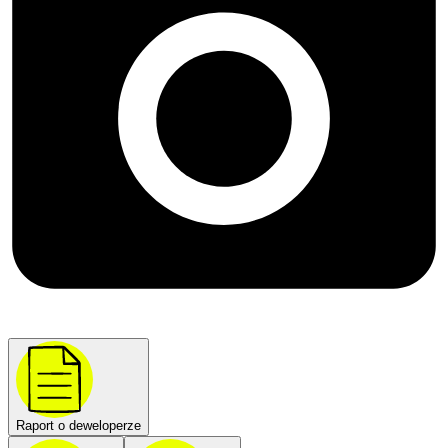
Raport o deweloperze