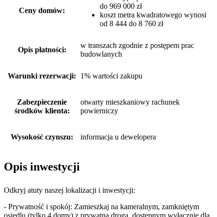
do 969 000 zł
Ceny domów:
koszt metra kwadratowego wynosi
od 8 444 do 8 760 zł
w transzach zgodnie z postępem prac
Opis płatności:
budowlanych
Warunki rezerwacji:
1% wartości zakupu
Zabezpieczenie
otwarty mieszkaniowy rachunek
środków klienta:
powierniczy
Wysokość czynszu:
informacja u dewelopera
Opis inwestycji
Odkryj atuty naszej lokalizacji i inwestycji:
- Prywatność i spokój: Zamieszkaj na kameralnym, zamkniętym
osiedlu (tylko 4 domy) z prywatną drogą, dostępnym wyłącznie dla