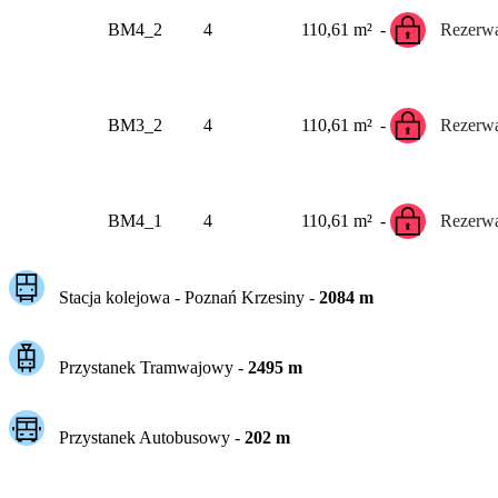
BM4_2
4
110,61 m²
-
Rezerwa
BM3_2
4
110,61 m²
-
Rezerwa
BM4_1
4
110,61 m²
-
Rezerwa
Stacja kolejowa -
Poznań Krzesiny
-
2084
m
Przystanek Tramwajowy
-
2495
m
Przystanek Autobusowy
-
202
m