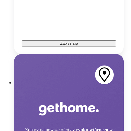
Zapisz się
Zobacz
najnowsze oferty z
rynku wtórnego
w