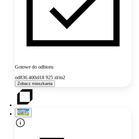
Gotowe do odbioru
od
836 400
zł
18 925
zł/m2
Zobacz mieszkania