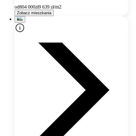
od
804 000
zł
9 639
zł/m2
Zobacz mieszkania