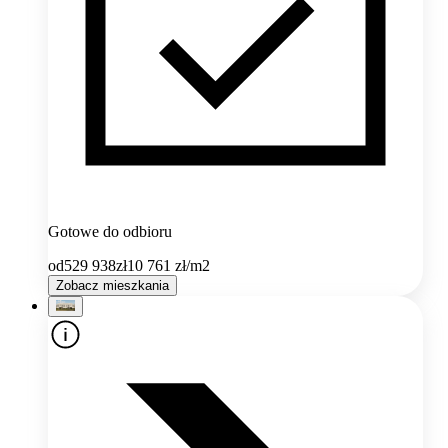
Gotowe do odbioru
od
529 938
zł
10 761
zł/m2
Zobacz mieszkania