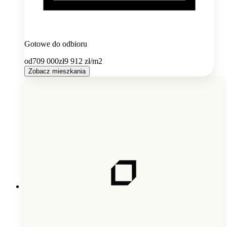
Gotowe do odbioru
od
709 000
zł
9 912
zł/m2
Zobacz mieszkania