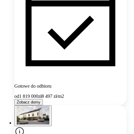
Gotowe do odbioru
od
1 819 000
zł
8 497
zł/m2
Zobacz domy