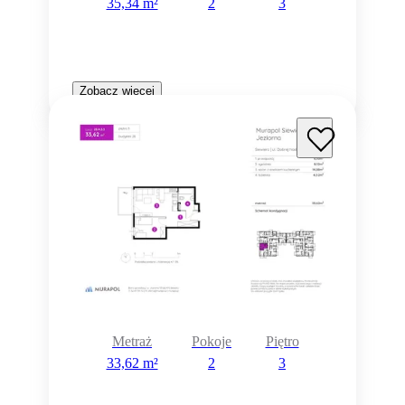
35,34 m²
2
3
Zobacz więcej
Metraż
Pokoje
Piętro
33,62 m²
2
3