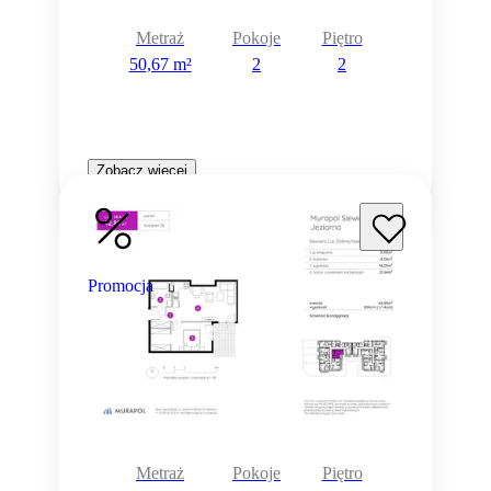
Metraż
Pokoje
Piętro
50,67 m²
2
2
Zobacz więcej
Promocja
Metraż
Pokoje
Piętro