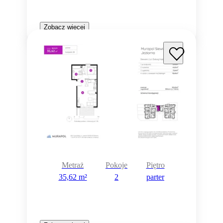
Zobacz więcej
Metraż
Pokoje
Piętro
35,62 m²
2
parter