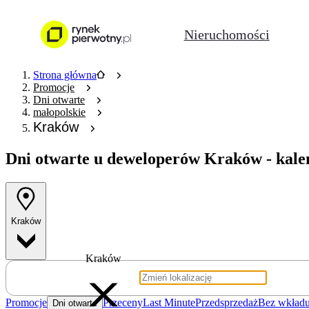
Nieruchomości
Strona główna
Promocje
Dni otwarte
małopolskie
Kraków
Dni otwarte u deweloperów
Kraków - kale
Kraków
Kraków
Promocje
Przeceny
Last Minute
Przedsprzedaż
Bez wkładu
Dni otwarte