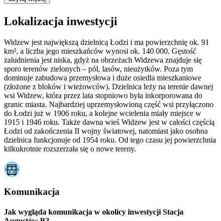
Lokalizacja inwestycji
Widzew jest największą dzielnicą Łodzi i ma powierzchnię ok. 91
km², a liczba jego mieszkańców wynosi ok. 140 000. Gęstość
zaludnienia jest niska, gdyż na obrzeżach Widzewa znajduje się
sporo terenów zielonych – pól, lasów, nieużytków. Poza tym
dominuje zabudowa przemysłowa i duże osiedla mieszkaniowe
(złożone z bloków i wieżowców). Dzielnica leży na terenie dawnej
wsi Widzew, która przez lata stopniowo była inkorporowana do
granic miasta. Najbardziej uprzemysłowioną część wsi przyłączono
do Łodzi już w 1906 roku, a kolejne wcielenia miały miejsce w
1915 i 1946 roku. Także dawna wieś Widzew jest w całości częścią
Łodzi od zakończenia II wojny światowej, natomiast jako osobna
dzielnica funkcjonuje od 1954 roku. Od tego czasu jej powierzchnia
kilkukrotnie rozszerzała się o nowe tereny.
Komunikacja
Jak wygląda komunikacja w okolicy inwestycji Stacja
Augustów B?