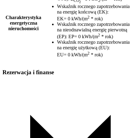
CO
2
2
Wskaźnik rocznego zapotrzebowania
na energię końcową (EK)
:
2
Charakterystyka
EK= 0 kWh/(m
* rok)
energetyczna
Wskaźnik rocznego zapotrzebowania
nieruchomości
na nieodnawialną energię pierwotną
2
(EP)
:
EP= 0 kWh/(m
* rok)
Wskaźnik rocznego zapotrzebowania
na energię użytkową (EU)
:
2
EU= 0 kWh/(m
* rok)
Rezerwacja i finanse