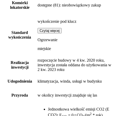
Komórki
dostępne
(81)
: nieobowiązkowy zakup
lokatorskie
wykończenie pod klucz
Czytaj więcej
Standard
wykończenia
Ogrzewanie
miejskie
rozpoczęcie budowy w 4 kw. 2020 roku,
Realizacja
inwestycja została oddana do użytkowania w
inwestycji
2 kw. 2023 roku
Udogodnienia
klimatyzacja, winda, usługi w budynku
Przyroda
w okolicy inwestycji znajduje się las
Jednostkowa wielkość emisji CO2 (E
2
CO2)
:
E
= 0 t CO
/(m
* rok)