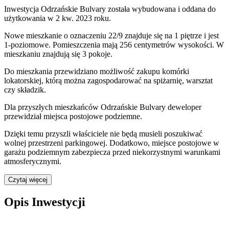
Inwestycja Odrzańskie Bulvary została wybudowana i oddana do
użytkowania w 2 kw. 2023 roku
.
Nowe mieszkanie
o oznaczeniu
22/9
znajduje się na 1 piętrze
i jest
1
-poziomow
e
. Pomieszczenia mają
256
centymetrów wysokości. W
mieszkaniu
znajdują
się
3
pokoje
.
Do
mieszkania
przewidziano możliwość zakupu komórki
lokatorskiej
, którą można zagospodarować na spiżarnię, warsztat
czy składzik.
Dla przyszłych mieszkańców
Odrzańskie Bulvary
deweloper
przewidział
miejsca postojowe podziemne
.
Dzięki temu przyszli właściciele nie będą musieli poszukiwać
wolnej przestrzeni parkingowej.
Dodatkowo, miejsce postojowe w
garażu podziemnym zabezpiecza przed niekorzystnymi warunkami
atmosferycznymi.
Czytaj więcej
Opis Inwestycji