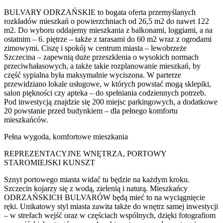
BULVARY ODRZAŃSKIE to bogata oferta przemyślanych
rozkładów mieszkań o powierzchniach od 26,5 m2 do nawet 122
m2. Do wyboru oddajemy mieszkania z balkonami, loggiami, a na
ostatnim – 6. piętrze – także z tarasami do 60 m2 wraz z ogrodami
zimowymi. Ciszę i spokój w centrum miasta – lewobrzeże
Szczecina – zapewnią duże przeszklenia o wysokich normach
przeciwhałasowych, a także takie rozplanowanie mieszkań, by
część sypialna była maksymalnie wyciszona. W parterze
przewidziano lokale usługowe, w których powstać mogą sklepiki,
salon piękności czy apteka – do spełniania codziennych potrzeb.
Pod inwestycją znajdzie się 200 miejsc parkingowych, a dodatkowe
20 powstanie przed budynkiem – dla pełnego komfortu
mieszkańców.
Pełna wygoda, komfortowe mieszkania
REPREZENTACYJNE WNĘTRZA, PORTOWY
STAROMIEJSKI KUNSZT
Sznyt portowego miasta widać tu będzie na każdym kroku.
Szczecin kojarzy się z wodą, zielenią i naturą. Mieszkańcy
ODRZAŃSKICH BULVARÓW będą mieć to na wyciągnięcie
ręki. Unikatowy styl miasta zawita także do wnętrz samej inwestycji
– w strefach wejść oraz w częściach wspólnych, dzięki fotografiom