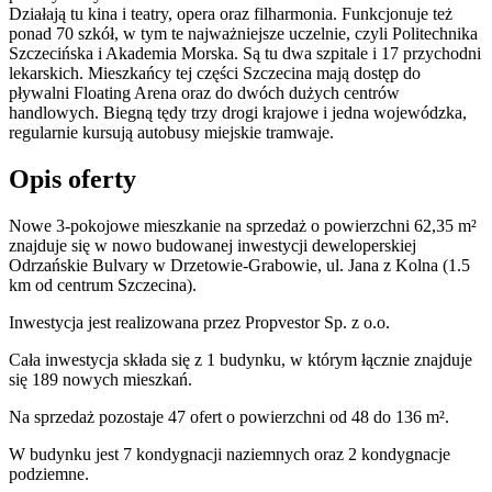
Działają tu kina i teatry, opera oraz filharmonia. Funkcjonuje też
ponad 70 szkół, w tym te najważniejsze uczelnie, czyli Politechnika
Szczecińska i Akademia Morska. Są tu dwa szpitale i 17 przychodni
lekarskich. Mieszkańcy tej części Szczecina mają dostęp do
pływalni Floating Arena oraz do dwóch dużych centrów
handlowych. Biegną tędy trzy drogi krajowe i jedna wojewódzka,
regularnie kursują autobusy miejskie tramwaje.
Opis oferty
Nowe 3-pokojowe mieszkanie na sprzedaż o powierzchni 62,35 m²
znajduje się w nowo
budowanej
inwestycji deweloperskiej
Odrzańskie Bulvary
w Drzetowie-Grabowie
,
ul. Jana z Kolna
(1.5
km od centrum Szczecina).
Inwestycja
jest realizowana
przez
Propvestor Sp. z o.o.
Cała inwestycja składa się z
1
budynku
,
w którym
łącznie znajduje
się 189 nowych mieszkań.
Na sprzedaż pozostaje 47 ofert o powierzchni od 48 do 136 m².
W budynku jest 7 kondygnacji naziemnych
oraz 2 kondygnacje
podziemne.