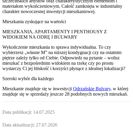
szczecińskich artystów oraz charakterystycznym elementom i
materiałom wykończeniowym. Całość zamknięta w industrialny
charakter nowoczesnej inwestycji mieszkaniowej.
Mieszkania zyskujące na wartości
MIESZKANIA, APARTAMENTY I PENTHOUSY Z
WIDOKIEM NA ODRĘ I BULWARY
Wykończenie mieszkania to sprawa indywidualna. To czy
wybierzesz „własne M” na niższej kondygnacji czy na ostatnim
piętrze zależy tylko od Ciebie. Odpowiedz na pytanie – wolisz
mieszkać z bezpośrednim widokiem na rzekę czy po prostu
wystarczy Ci jej bliskość i korzyści płynące z idealnej lokalizacji?
Szeroki wybór dla każdego
Mieszkanie
znajduje się w inwestycji
Odrzańskie Bulvary
, w której
znajduje
się w sprzedaży jeszcze
28
podobnych nowych mieszkań
.
Data publikacji:
14.07.2025
Data aktualizacji:
27.07.2026