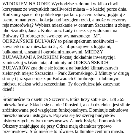
WIDOKIEM NA ODRĘ Wychodzisz z domu i w kilka chwil
korzystasz ze wszystkich możliwości miasta – o każdej porze dnia.
Rodzinny spacer do pobliskiego parku z placem zabaw, jogging z
psem, romantyczna kolacja nad brzegiem rzeki, a może wieczorny
rejs motorówką? Wybierz mieszkanie w centrum Szczecina u zbiegu
ulic Szarotki, Jana z Kolna oraz Łady i ciesz się widokami na
Bulwary Chrobrego ze swojego wymarzonego „M”.
ODRZAŃSKIE BULVARY to pełne spektrum możliwości –
kawalerki oraz mieszkania 2-, 3- i 4-pokojowe z loggiami,
balkonami, tarasami i ogrodami zimowymi. MIĘDZY
BULWARAMI A PARKIEM Poznaj dokładnie inwestycję i
zamieszkaj właśnie tutaj. 4 minuty od ODRZAŃSKICH
BULVARÓW znajduje się jedno z najbardziej klimatycznych
zielonych miejsc Szczecina – Park Żeromskiego. 2 Minuty w drugą
stronę i już spacerujesz po Bulwarach Chrobrego – ulubionym
miejscu relaksu wielu szczecinian. Ty decydujesz jak zaczynać
dzień!
Śródmieście to dzielnica Szczecina, która liczy sobie ok. 128 265
mieszkańców. Składa się na nie 10 osiedli, a cała dzielnica jest silnie
zróżnicowana pod względem funkcjonalnym. Dominuje zabudowa
mieszkaniowa i usługowa. Pojawia się też szereg budynków
historycznych, w tym renesansowy Zamek Książąt Pomorskich.
Obszary znajdujące się przy Odrze mają charakter typowo
przemysłowy. Śródmieście to również kulturalne centrum miasta.