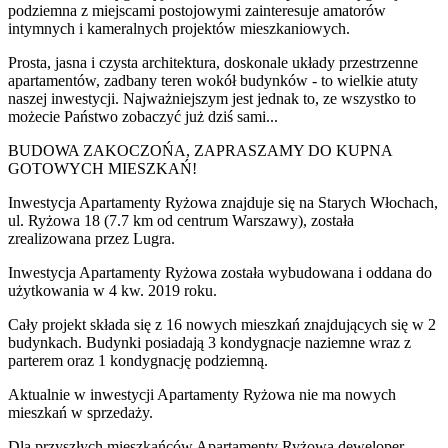
podziemna z miejscami postojowymi zainteresuje amatorów
intymnych i kameralnych projektów mieszkaniowych.
Prosta, jasna i czysta architektura, doskonale układy przestrzenne
apartamentów, zadbany teren wokół budynków - to wielkie atuty
naszej inwestycji. Najważniejszym jest jednak to, ze wszystko to
możecie Państwo zobaczyć już dziś sami...
BUDOWA ZAKOCZOŃA, ZAPRASZAMY DO KUPNA
GOTOWYCH MIESZKAŃ!
Inwestycja Apartamenty Ryżowa znajduje się na Starych Włochach,
ul. Ryżowa 18 (7.7 km od centrum Warszawy), została
zrealizowana przez Lugra.
Inwestycja Apartamenty Ryżowa została wybudowana i oddana do
użytkowania w 4 kw. 2019 roku.
Cały projekt składa się z 16 nowych mieszkań znajdujących się w 2
budynkach. Budynki posiadają 3 kondygnacje naziemne wraz z
parterem oraz 1 kondygnację podziemną.
Aktualnie w inwestycji
Apartamenty Ryżowa
nie ma nowych
mieszkań w sprzedaży.
Dla przyszłych mieszkańców Apartamenty Ryżowa deweloper