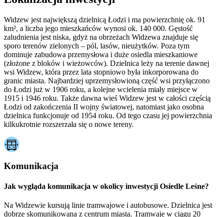
Widzew jest największą dzielnicą Łodzi i ma powierzchnię ok. 91
km², a liczba jego mieszkańców wynosi ok. 140 000. Gęstość
zaludnienia jest niska, gdyż na obrzeżach Widzewa znajduje się
sporo terenów zielonych – pól, lasów, nieużytków. Poza tym
dominuje zabudowa przemysłowa i duże osiedla mieszkaniowe
(złożone z bloków i wieżowców). Dzielnica leży na terenie dawnej
wsi Widzew, która przez lata stopniowo była inkorporowana do
granic miasta. Najbardziej uprzemysłowioną część wsi przyłączono
do Łodzi już w 1906 roku, a kolejne wcielenia miały miejsce w
1915 i 1946 roku. Także dawna wieś Widzew jest w całości częścią
Łodzi od zakończenia II wojny światowej, natomiast jako osobna
dzielnica funkcjonuje od 1954 roku. Od tego czasu jej powierzchnia
kilkukrotnie rozszerzała się o nowe tereny.
Komunikacja
Jak wygląda komunikacja w okolicy inwestycji Osiedle Leśne?
Na Widzewie kursują linie tramwajowe i autobusowe. Dzielnica jest
dobrze skomunikowana z centrum miasta. Tramwaje w ciągu 20