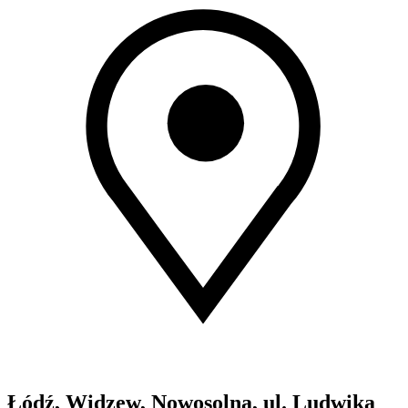
Łódź, Widzew, Nowosolna, ul. Ludwika