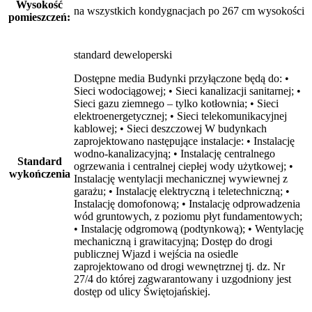
Wysokość
na wszystkich kondygnacjach po 267 cm wysokości
pomieszczeń:
standard deweloperski
Dostępne media Budynki przyłączone będą do: •
Sieci wodociągowej; • Sieci kanalizacji sanitarnej; •
Sieci gazu ziemnego – tylko kotłownia; • Sieci
elektroenergetycznej; • Sieci telekomunikacyjnej
kablowej; • Sieci deszczowej W budynkach
zaprojektowano następujące instalacje: • Instalację
wodno-kanalizacyjną; • Instalację centralnego
Standard
ogrzewania i centralnej ciepłej wody użytkowej; •
wykończenia
Instalację wentylacji mechanicznej wywiewnej z
garażu; • Instalację elektryczną i teletechniczną; •
Instalację domofonową; • Instalację odprowadzenia
wód gruntowych, z poziomu płyt fundamentowych;
• Instalację odgromową (podtynkową); • Wentylację
mechaniczną i grawitacyjną; Dostęp do drogi
publicznej Wjazd i wejścia na osiedle
zaprojektowano od drogi wewnętrznej tj. dz. Nr
27/4 do której zagwarantowany i uzgodniony jest
dostęp od ulicy Świętojańskiej.