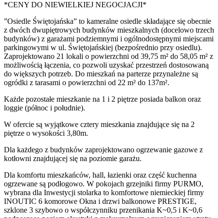
*CENY DO NIEWIELKIEJ NEGOCJACJI*
”Osiedle Świętojańska” to kameralne osiedle składające się obecnie
z dwóch dwupiętrowych budynków mieszkalnych (docelowo trzech
budynków) z garażami podziemnymi i ogólnodostępnymi miejscami
parkingowymi w ul. Świętojańskiej (bezpośrednio przy osiedlu).
Zaprojektowano 21 lokali o powierzchni od 39,75 m² do 58,05 m² z
możliwością łączenia, co pozwoli uzyskać przestrzeń dostosowaną
do większych potrzeb. Do mieszkań na parterze przynależne są
ogródki z tarasami o powierzchni od 22 m² do 137m².
Każde pozostałe mieszkanie na 1 i 2 piętrze posiada balkon oraz
loggie (północ i południe).
W ofercie są wyjątkowe cztery mieszkania znajdujące się na 2
piętrze o wysokości 3,80m.
Dla każdego z budynków zaprojektowano ogrzewanie gazowe z
kotłowni znajdującej się na poziomie garażu.
Dla komfortu mieszkańców, hall, łazienki oraz część kuchenna
ogrzewane są podłogowo. W pokojach grzejniki firmy PURMO,
wybrana dla Inwestycji stolarka to komfortowe niemieckiej firmy
INOUTIC 6 komorowe Okna i drzwi balkonowe PRESTIGE,
szklone 3 szybowo o współczynniku przenikania K~0,5 i K~0,6