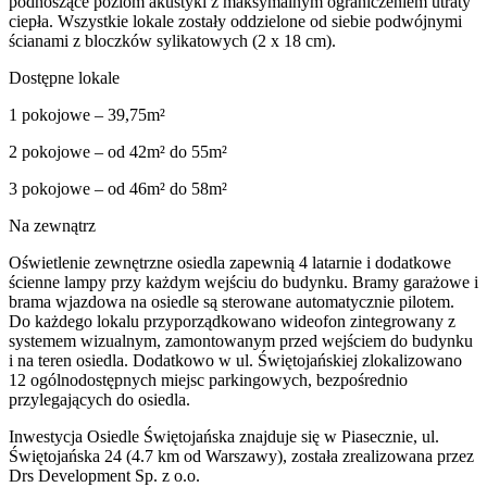
podnoszące poziom akustyki z maksymalnym ograniczeniem utraty
ciepła. Wszystkie lokale zostały oddzielone od siebie podwójnymi
ścianami z bloczków sylikatowych (2 x 18 cm).
Dostępne lokale
1 pokojowe – 39,75m²
2 pokojowe – od 42m² do 55m²
3 pokojowe – od 46m² do 58m²
Na zewnątrz
Oświetlenie zewnętrzne osiedla zapewnią 4 latarnie i dodatkowe
ścienne lampy przy każdym wejściu do budynku. Bramy garażowe i
brama wjazdowa na osiedle są sterowane automatycznie pilotem.
Do każdego lokalu przyporządkowano wideofon zintegrowany z
systemem wizualnym, zamontowanym przed wejściem do budynku
i na teren osiedla. Dodatkowo w ul. Świętojańskiej zlokalizowano
12 ogólnodostępnych miejsc parkingowych, bezpośrednio
przylegających do osiedla.
Inwestycja Osiedle Świętojańska znajduje się w Piasecznie, ul.
Świętojańska 24 (4.7 km od Warszawy), została zrealizowana przez
Drs Development Sp. z o.o.