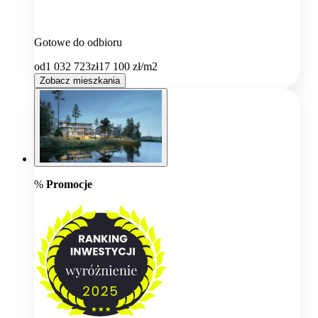
Gotowe do odbioru
od
1 032 723
zł
17 100
zł/m2
Zobacz mieszkania
%
Promocje