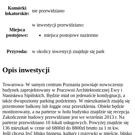
Komórki
nie przewidziano
lokatorskie:
w inwestycji przewidziano:
Miejsca
postojowe:
miejsca postojowe naziemne
Przyroda:
w okolicy inwestycji znajduje się park
Opis inwestycji
Towarowa- W samym centrum Poznania powstaje nowoczesny
budynek zaprojektowany w Pracowni Architektonicznej Ewy i
Stanisława Sipińskich. Będzie miał on jedenaście kondygnacji, a
także dwupoziomy parking podziemny. W mieszkaniach znajdą się
przestronne balkony lub loggie oraz przeszklenia. Obiekt będzie
monitorowany, a na parterze w holu budynku znajdzie się recepcja.
Zakończenie budowy przewidziane jest we wrześniu 2013 r. Na
parterze przewidziano 10 lokali usługowych. Powyżej znajdzie się
136 mieszkań w cenie od 6800zł do 8800zł brutto za 1 m kw.
Jeśli chcesz być blisko biznesu, kultury i rozrywki w mieście, blisko