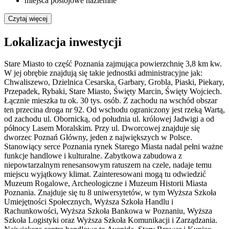
miejsca postojowe naziemne
Czytaj więcej
Lokalizacja inwestycji
Stare Miasto to część Poznania zajmująca powierzchnię 3,8 km kw.
W jej obrębie znajdują się takie jednostki administracyjne jak:
Chwaliszewo, Dzielnica Cesarska, Garbary, Grobla, Piaski, Piekary,
Przepadek, Rybaki, Stare Miasto, Święty Marcin, Święty Wojciech.
Łącznie mieszka tu ok. 30 tys. osób. Z zachodu na wschód obszar
ten przecina droga nr 92. Od wschodu ograniczony jest rzeką Wartą,
od zachodu ul. Obornicką, od południa ul. królowej Jadwigi a od
północy Lasem Moralskim. Przy ul. Dworcowej znajduje się
dworzec Poznań Główny, jeden z największych w Polsce.
Stanowiący serce Poznania rynek Starego Miasta nadal pełni ważne
funkcje handlowe i kulturalne. Zabytkowa zabudowa z
niepowtarzalnym renesansowym ratuszem na czele, nadaje temu
miejscu wyjątkowy klimat. Zainteresowani mogą tu odwiedzić
Muzeum Rogalowe, Archeologiczne i Muzeum Historii Miasta
Poznania. Znajduje się tu 8 uniwersytetów, w tym Wyższa Szkoła
Umiejętności Społecznych, Wyższa Szkoła Handlu i
Rachunkowości, Wyższa Szkoła Bankowa w Poznaniu, Wyższa
Szkoła Logistyki oraz Wyższa Szkoła Komunikacji i Zarządzania.