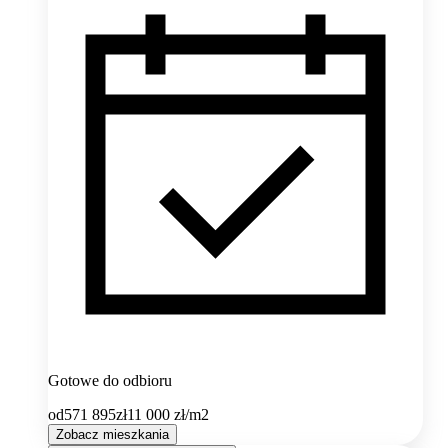
Gotowe do odbioru
od
571 895
zł
11 000
zł/m2
Zobacz mieszkania