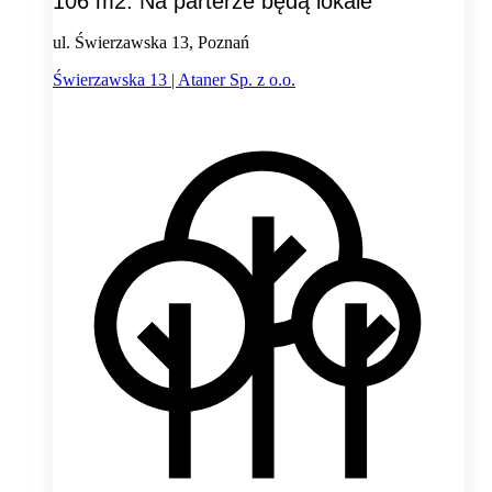
106 m2. Na parterze będą lokale
ul. Świerzawska 13, Poznań
Świerzawska 13 | Ataner Sp. z o.o.