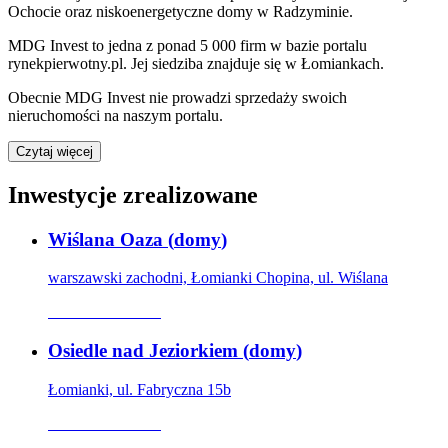
Ochocie oraz niskoenergetyczne domy w Radzyminie.
MDG Invest
to jedna z ponad
5 000
firm w bazie
portalu
rynekpierwotny.pl
.
Jej siedziba znajduje się w Łomiankach.
Obecnie
MDG Invest
nie prowadzi sprzedaży swoich
nieruchomości na naszym portalu.
Czytaj więcej
Inwestycje zrealizowane
Wiślana Oaza
(
domy
)
warszawski zachodni, Łomianki Chopina, ul. Wiślana
Oferta archiwalna
Osiedle nad Jeziorkiem
(
domy
)
Łomianki, ul. Fabryczna 15b
Oferta archiwalna