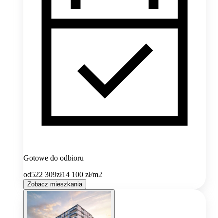
Gotowe do odbioru
od
522 309
zł
14 100
zł/m2
Zobacz mieszkania