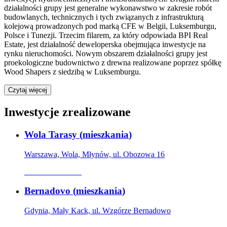
działalności grupy jest generalne wykonawstwo w zakresie robót
budowlanych, technicznych i tych związanych z infrastrukturą
kolejową prowadzonych pod marką CFE w Belgii, Luksemburgu,
Polsce i Tunezji. Trzecim filarem, za który odpowiada BPI Real
Estate, jest działalność deweloperska obejmująca inwestycje na
rynku nieruchomości. Nowym obszarem działalności grupy jest
proekologiczne budownictwo z drewna realizowane poprzez spółkę
Wood Shapers z siedzibą w Luksemburgu.
Czytaj więcej
Inwestycje zrealizowane
Wola Tarasy
(
mieszkania
)
Warszawa, Wola, Młynów, ul. Obozowa 16
Oferta archiwalna
Bernadovo
(
mieszkania
)
Gdynia, Mały Kack, ul. Wzgórze Bernadowo