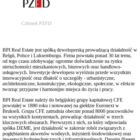
Członek PZFD
BPI Real Estate jest spółką deweloperską prowadzącą działalność w
Belgii, Polsce i Luksemburgu. Firma powstała ponad 30 lat temu,
od tego czasu zdobywając ogromne doświadczenie na rynku
nieruchomości mieszkaniowych, biurowych oraz handlowo-
usługowych. Inwestycje dewelopera wyróżnia przede wszystkim
innowacyjność oraz dbałość o szczegóły - urbanistyczne,
architektoniczne, konstrukcyjne, ekologiczne, społeczne, w efekcie
tworząc przyjazne i harmonijne miejsca do życia i pracy.
BPI Real Estate należy do belgijskiej grupy kapitałowej CFE
powstałej w 1880 roku i notowanej na giełdzie Euronext w
Brukseli. Grupa CFE zatrudnia obecnie ponad 8000 pracowników
na wszystkich kontynentach, prowadząc działalność w trzech
kluczowych obszarach. Pierwszym z nich, za który odpowiada
spółka DEME, jest działalność w zakresie robót związanych z
pogłębianiem akwenów wodnych, inżynierii środowiskowej oraz
inwestycji hydrotechnicznych i infrastrukturalnych. Drugim filarem