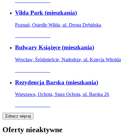
Oferta archiwalna
Vilda Park
(
mieszkania
)
Poznań, Osiedle Wilda, ul. Droga Dębińska
Oferta archiwalna
Bulwary Książęce
(
mieszkania
)
Wrocław, Śródmieście, Nadodrze, ul. Księcia Witolda
Oferta archiwalna
Rezydencja Barska
(
mieszkania
)
Warszawa, Ochota, Stara Ochota, ul. Barska 26
Oferta archiwalna
Zobacz więcej
Oferty nieaktywne