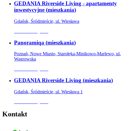
GEDANIA Riverside Living - apartamenty
inwestycyjne
(
mieszkania
)
Gdańsk, Śródmieście, ul. Wiesława
Oferta nieaktywna
Panoramiqa
(
mieszkania
)
Poznań, Nowe Miasto, Starołęka-Minikowo-Marlewo, ul.
Wagrowska
Oferta nieaktywna
GEDANIA Riverside Living
(
mieszkania
)
Gdańsk, Śródmieście, ul. Wiesława 1
Oferta nieaktywna
Kontakt