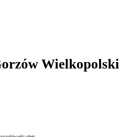
Gorzów Wielkopolski
yszukiwarki ofert
.