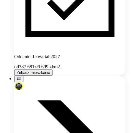
Oddanie: I kwartał 2027
od
387 681
zł
9 699
zł/m2
Zobacz mieszkania