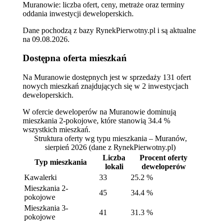
Muranowie: liczba ofert, ceny, metraże oraz terminy
oddania inwestycji deweloperskich.
Dane pochodzą z bazy RynekPierwotny.pl i są aktualne
na
09.08.2026
.
Dostępna oferta mieszkań
Na Muranowie dostępnych jest w sprzedaży 131 ofert
nowych mieszkań znajdujących się w 2 inwestycjach
deweloperskich.
W ofercie deweloperów na Muranowie dominują
mieszkania 2-pokojowe, które stanowią 34.4 %
wszystkich mieszkań.
Struktura oferty wg typu mieszkania – Muranów,
sierpień 2026
(dane z RynekPierwotny.pl)
Liczba
Procent oferty
Typ mieszkania
lokali
deweloperów
Kawalerki
33
25.2 %
Mieszkania 2-
45
34.4 %
pokojowe
Mieszkania 3-
41
31.3 %
pokojowe