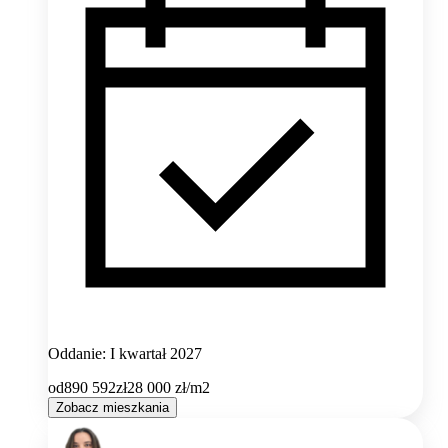
Oddanie: I kwartał 2027
od
890 592
zł
28 000
zł/m2
Zobacz mieszkania