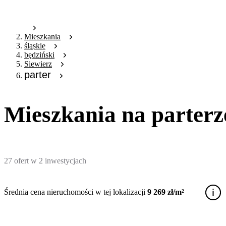
Mieszkania
śląskie
będziński
Siewierz
parter
Mieszkania na parterz
27
ofert
w
2
inwestycjach
Średnia cena nieruchomości w tej lokalizacji
9 269 zł/m²