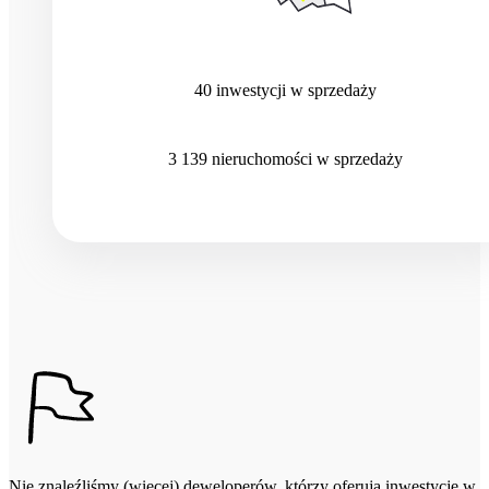
40
inwestycji
w sprzedaży
3 139
nieruchomości
w sprzedaży
Nie znaleźliśmy (więcej) deweloperów, którzy oferują inwestycje w