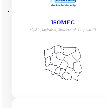
ISOMEG
śląskie, będziński, Siewierz
,
ul. Targowa 15