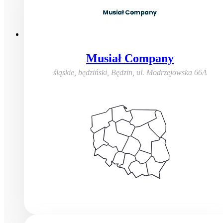
Musiał Company
śląskie, będziński, Będzin
,
ul. Modrzejowska 66A