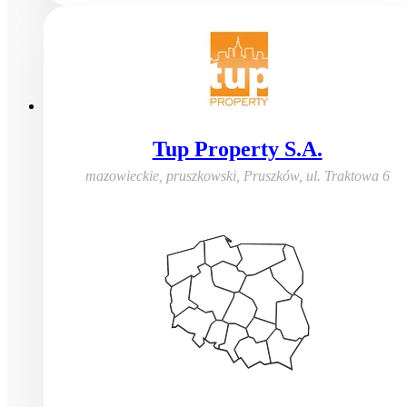
Tup Property S.A.
mazowieckie, pruszkowski, Pruszków
,
ul. Traktowa 6