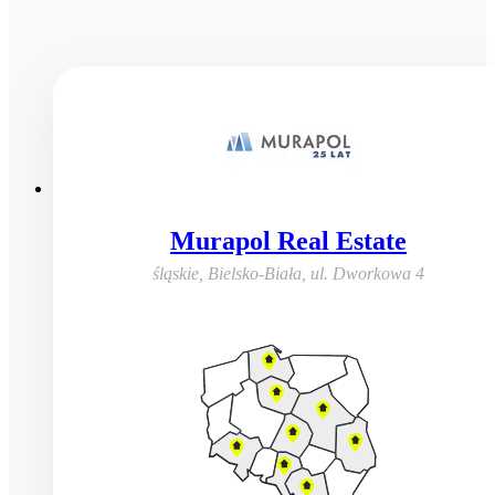
Murapol Real Estate
śląskie, Bielsko-Biała
,
ul. Dworkowa 4