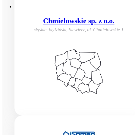
Chmielowskie sp. z o.o.
śląskie, będziński, Siewierz
,
ul. Chmielowskie 1