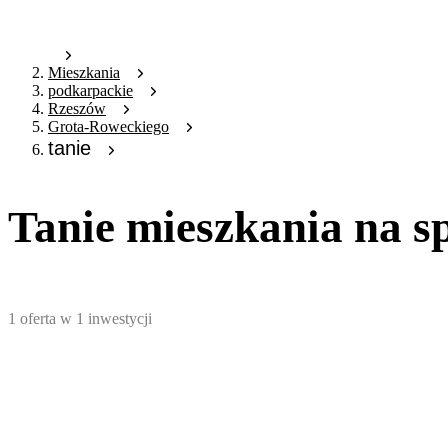
Mieszkania
podkarpackie
Rzeszów
Grota-Roweckiego
tanie
Tanie mieszkania na 
1
oferta
w
1
inwestycji