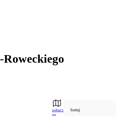
a-Roweckiego
Sortuj
zobacz
na