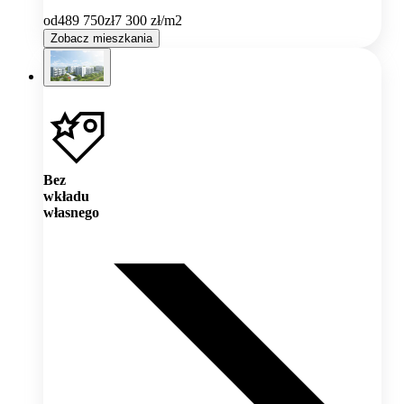
od
489 750
zł
7 300
zł/m2
Zobacz mieszkania
Bez
wkładu
własnego