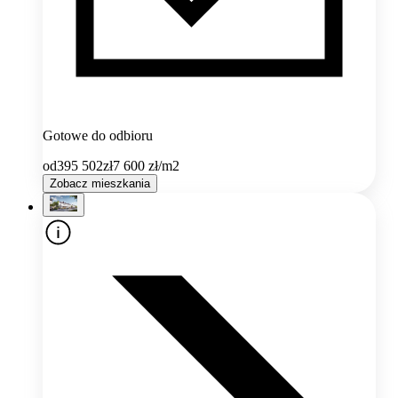
Gotowe do odbioru
od
395 502
zł
7 600
zł/m2
Zobacz mieszkania