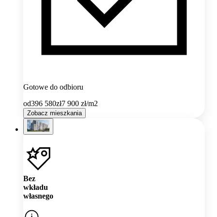
Gotowe do odbioru
od
396 580
zł
7 900
zł/m2
Zobacz mieszkania
Bez
wkładu
własnego