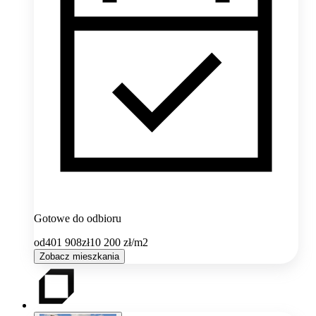
Gotowe do odbioru
od
401 908
zł
10 200
zł/m2
Zobacz mieszkania