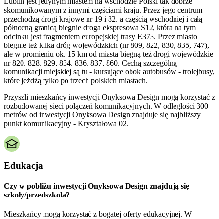
Lublin jest jedynym miastem na wschodzie Polski tak dobrze
skomunikowanym z innymi częściami kraju. Przez jego centrum
przechodzą drogi krajowe nr 19 i 82, a częścią wschodniej i całą
północną granicą biegnie droga ekspresowa S12, która na tym
odcinku jest fragmentem europejskiej trasy E373. Przez miasto
biegnie też kilka dróg wojewódzkich (nr 809, 822, 830, 835, 747),
ale w promieniu ok. 15 km od miasta biegną też drogi wojewódzkie
nr 820, 828, 829, 834, 836, 837, 860. Cechą szczególną
komunikacji miejskiej są tu - kursujące obok autobusów - trolejbusy,
które jeżdżą tylko po trzech polskich miastach.
Przyszli mieszkańcy inwestycji Onyksowa Design mogą korzystać z
rozbudowanej sieci połączeń komunikacyjnych. W odległości 300
metrów od inwestycji Onyksowa Design znajduje się najbliższy
punkt komunikacyjny - Kryształowa 02.
Edukacja
Czy w pobliżu inwestycji Onyksowa Design znajdują się
szkoły/przedszkola?
Mieszkańcy mogą korzystać z bogatej oferty edukacyjnej. W