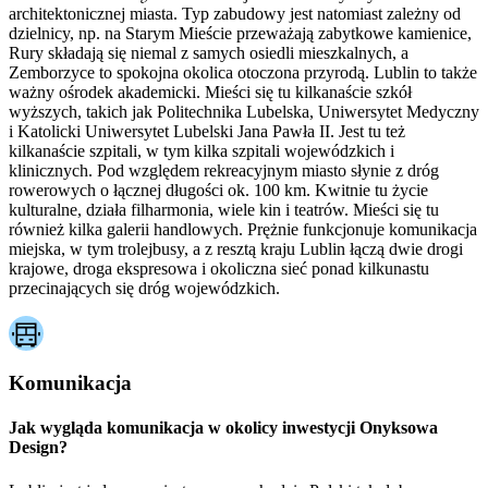
architektonicznej miasta. Typ zabudowy jest natomiast zależny od
dzielnicy, np. na Starym Mieście przeważają zabytkowe kamienice,
Rury składają się niemal z samych osiedli mieszkalnych, a
Zemborzyce to spokojna okolica otoczona przyrodą. Lublin to także
ważny ośrodek akademicki. Mieści się tu kilkanaście szkół
wyższych, takich jak Politechnika Lubelska, Uniwersytet Medyczny
i Katolicki Uniwersytet Lubelski Jana Pawła II. Jest tu też
kilkanaście szpitali, w tym kilka szpitali wojewódzkich i
klinicznych. Pod względem rekreacyjnym miasto słynie z dróg
rowerowych o łącznej długości ok. 100 km. Kwitnie tu życie
kulturalne, działa filharmonia, wiele kin i teatrów. Mieści się tu
również kilka galerii handlowych. Prężnie funkcjonuje komunikacja
miejska, w tym trolejbusy, a z resztą kraju Lublin łączą dwie drogi
krajowe, droga ekspresowa i okoliczna sieć ponad kilkunastu
przecinających się dróg wojewódzkich.
Komunikacja
Jak wygląda komunikacja w okolicy inwestycji Onyksowa
Design?