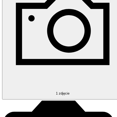
1
zdjęcie