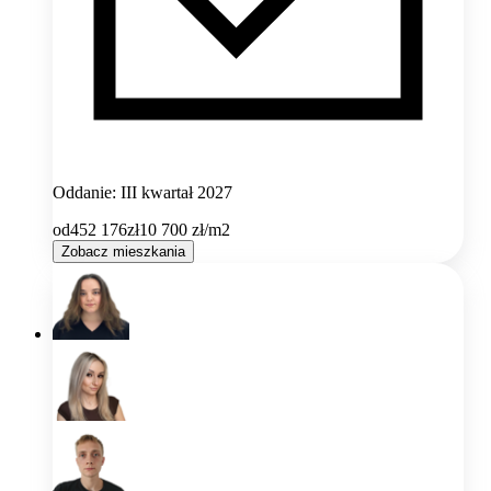
Oddanie: III kwartał 2027
od
452 176
zł
10 700
zł/m2
Zobacz mieszkania