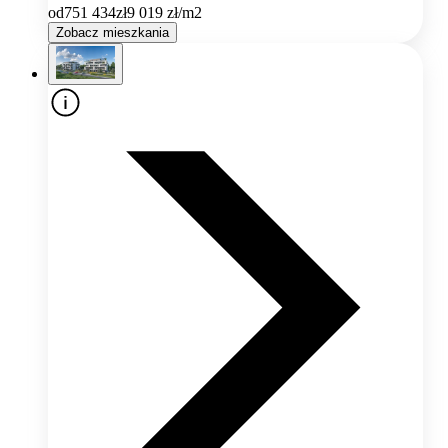
od
751 434
zł
9 019
zł/m2
Zobacz mieszkania