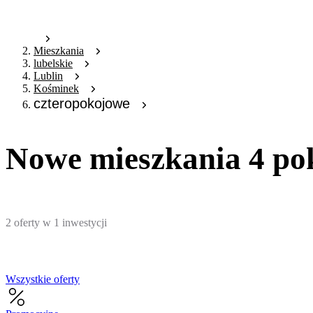
Mieszkania
lubelskie
Lublin
Kośminek
czteropokojowe
Nowe mieszkania 4 po
2
oferty
w
1
inwestycji
Wszystkie oferty