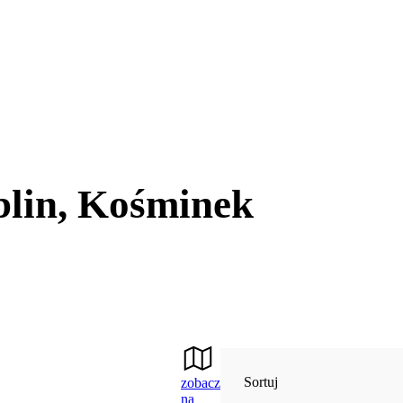
blin, Kośminek
Sortuj
zobacz
na