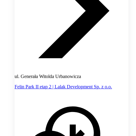
ul. Generała Witolda Urbanowicza
Felin Park II etap 2 | Lalak Development Sp. z o.o.