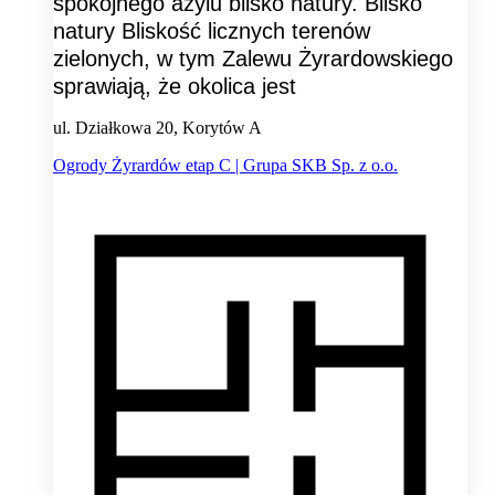
spokojnego azylu blisko natury. Blisko
natury Bliskość licznych terenów
zielonych, w tym Zalewu Żyrardowskiego
sprawiają, że okolica jest
ul. Działkowa 20, Korytów A
Ogrody Żyrardów etap C | Grupa SKB Sp. z o.o.