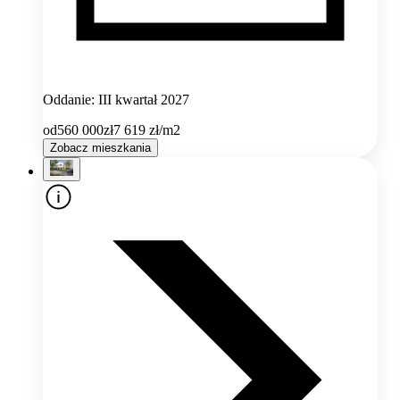
Oddanie: III kwartał 2027
od
560 000
zł
7 619
zł/m2
Zobacz mieszkania