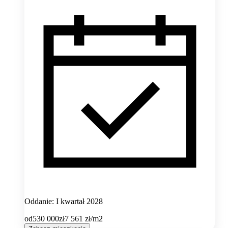
Oddanie: I kwartał 2028
od
530 000
zł
7 561
zł/m2