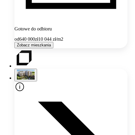
Gotowe do odbioru
od
640 000
zł
10 044
zł/m2
Zobacz mieszkania