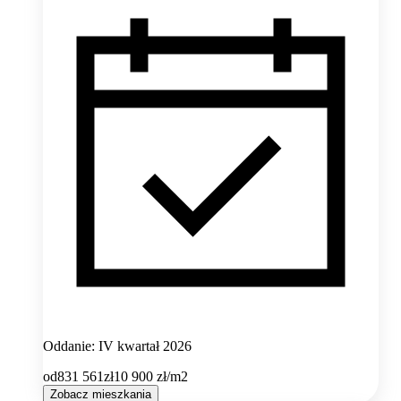
Oddanie: IV kwartał 2026
od
831 561
zł
10 900
zł/m2
Zobacz mieszkania