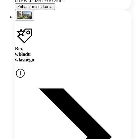
od
509 650
zł
11 050
zł/m2
Zobacz mieszkania
Bez
wkładu
własnego