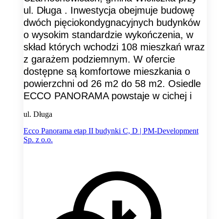
ul. Długa . Inwestycja obejmuje budowę
dwóch pięciokondygnacyjnych budynków
o wysokim standardzie wykończenia, w
skład których wchodzi 108 mieszkań wraz
z garażem podziemnym. W ofercie
dostępne są komfortowe mieszkania o
powierzchni od 26 m2 do 58 m2. Osiedle
ECCO PANORAMA powstaje w cichej i
ul. Długa
Ecco Panorama etap II budynki C, D | PM-Development
Sp. z o.o.