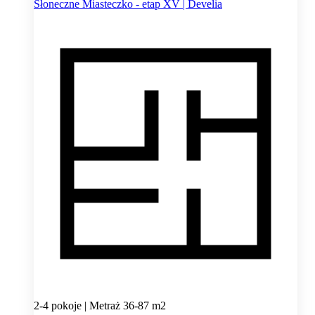
Słoneczne Miasteczko - etap XV | Develia
2-4 pokoje | Metraż 36-87 m2