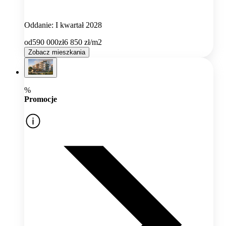
Oddanie: I kwartał 2028
od
590 000
zł
6 850
zł/m2
Zobacz mieszkania
%
Promocje