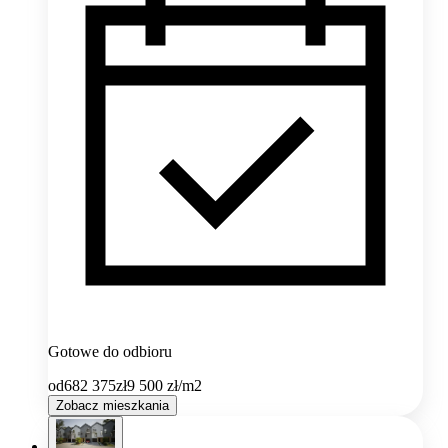
Gotowe do odbioru
od
682 375
zł
9 500
zł/m2
Zobacz mieszkania