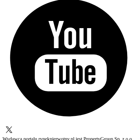
Wydawcą portalu rynekpierwotny.pl jest PropertyGroup Sp. z o.o.