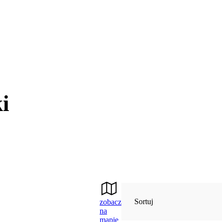
i
Sortuj
zobacz
na
mapie