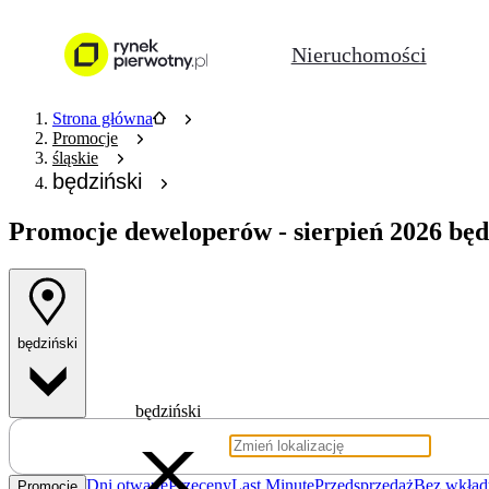
Nieruchomości
Strona główna
Promocje
śląskie
będziński
Promocje deweloperów
- sierpień 2026 będ
będziński
będziński
Dni otwarte
Przeceny
Last Minute
Przedsprzedaż
Bez wkład
Promocje