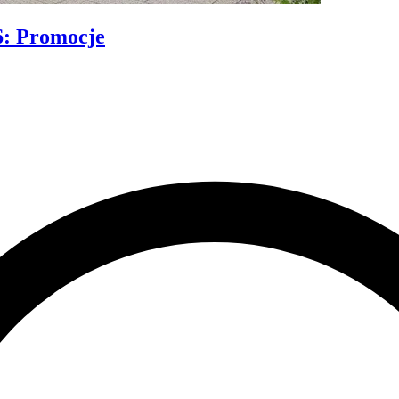
6
:
Promocje