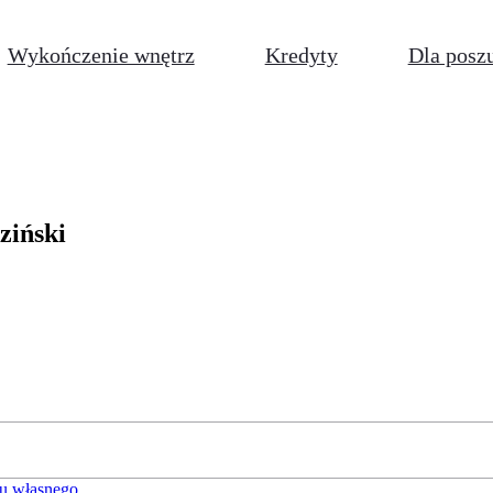
Wykończenie wnętrz
Kredyty
Dla posz
ziński
u własnego