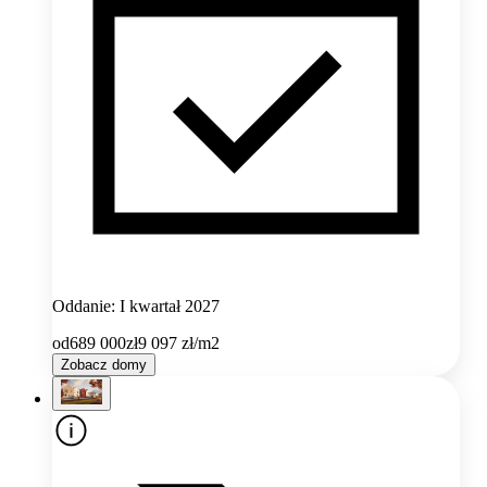
Oddanie: I kwartał 2027
od
689 000
zł
9 097
zł/m2
Zobacz domy