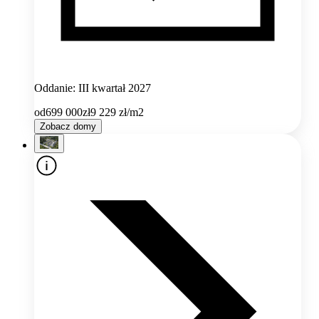
Oddanie: III kwartał 2027
od
699 000
zł
9 229
zł/m2
Zobacz domy