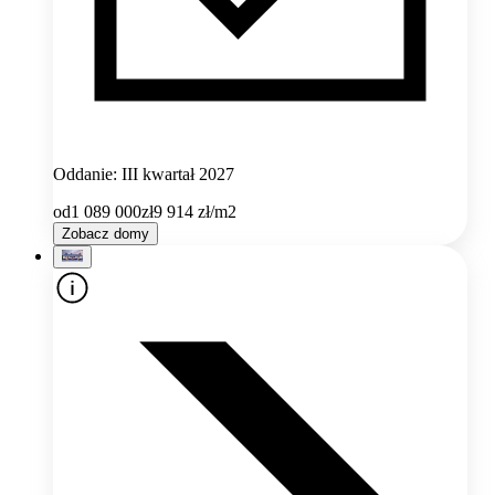
Oddanie: III kwartał 2027
od
1 089 000
zł
9 914
zł/m2
Zobacz domy