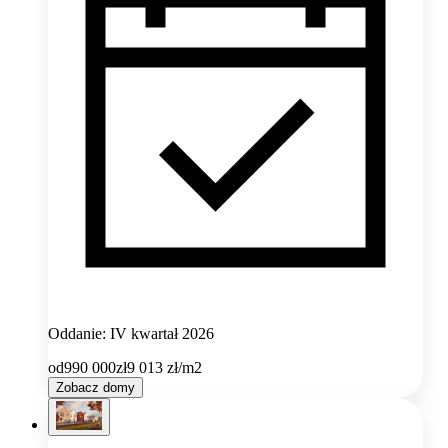
Oddanie: IV kwartał 2026
od
990 000
zł
9 013
zł/m2
Zobacz domy