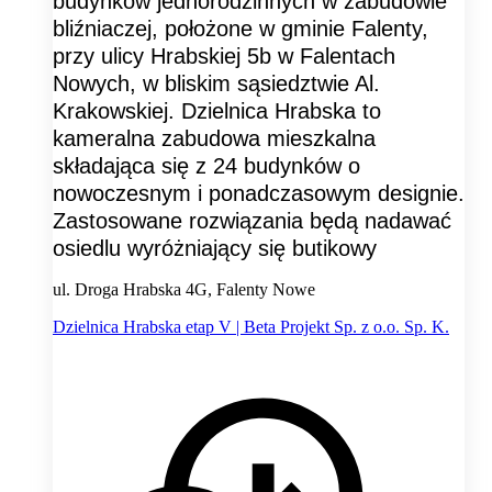
budynków jednorodzinnych w zabudowie
bliźniaczej, położone w gminie Falenty,
przy ulicy Hrabskiej 5b w Falentach
Nowych, w bliskim sąsiedztwie Al.
Krakowskiej. Dzielnica Hrabska to
kameralna zabudowa mieszkalna
składająca się z 24 budynków o
nowoczesnym i ponadczasowym designie.
Zastosowane rozwiązania będą nadawać
osiedlu wyróżniający się butikowy
ul. Droga Hrabska 4G, Falenty Nowe
Dzielnica Hrabska etap V | Beta Projekt Sp. z o.o. Sp. K.