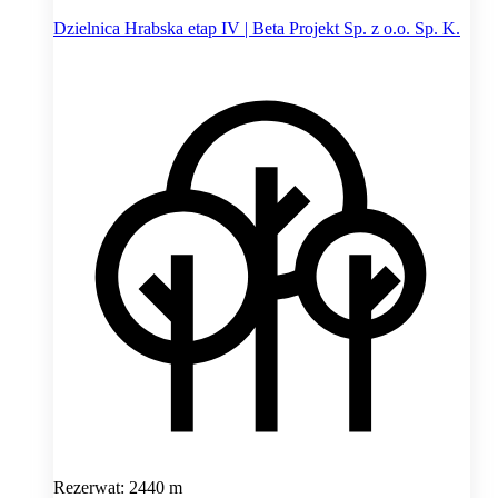
Dzielnica Hrabska etap IV | Beta Projekt Sp. z o.o. Sp. K.
Rezerwat: 2440 m