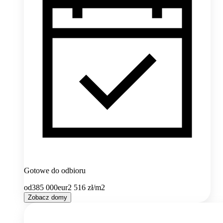
Gotowe do odbioru
od
385 000
eur
2 516
zł/m2
Zobacz domy