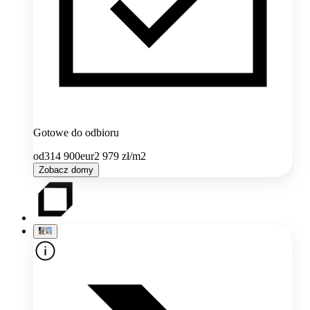
Gotowe do odbioru
od
314 900
eur
2 979
zł/m2
Zobacz domy