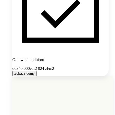
Gotowe do odbioru
od
340 000
eur
2 024
zł/m2
Zobacz domy