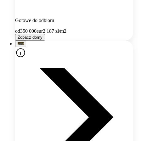
Gotowe do odbioru
od
350 000
eur
2 187
zł/m2
Zobacz domy