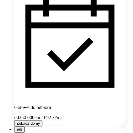
Gotowe do odbioru
od
350 000
eur
2 692
zł/m2
Zobacz domy