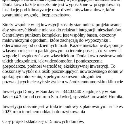
Dodatkowo każde mieszkanie jest wyposażone w przygotowaną
instalację pod klimatyzację oraz drzwi antywłamaniowe, które
gwarantują wygodę i bezpieczeństwo.
Strefy wspólne w tej inwestycji zostały starannie zaprojektowane,
aby stworzyć idealne miejsca do relaksu i integracji mieszkańców.
Centralnym punktem kompleksu jest wspólny basen, otoczony
malowniczymi ogrodami, które zachęcają do wypoczynku i
oderwania się od codziennych trosk. Każde mieszkanie dysponuje
własnym miejscem parkingowym na terenie posesji, co zapewnia
wygodę i bezpieczeństwo właścicielom. Dodatkowo zastosowanie
takich udogodnień, jak wideodomofon i pomieszczenia
gospodarcze, podnosi wartość tej ekskluzywnej inwestycji. To
doskonały wybór dla osób poszukujących nowoczesnego domu w
spokojnym otoczeniu, z pełnym zakresem udogodnień
pozwalających cieszyć się życiem w śródziemnomorskim klimacie.
Inwestycja Domy w San Javier - 34403440 znajduje się w San
Javier (4.3 km od centrum San Javier), sprzedaż prowadzi Homiia.
Inwestycja obecnie jest w trakcie budowy z planowanym na 1 kw.
2027 roku terminem oddania do użytkowania
Cały projekt składa się z
15 nowych domów
.