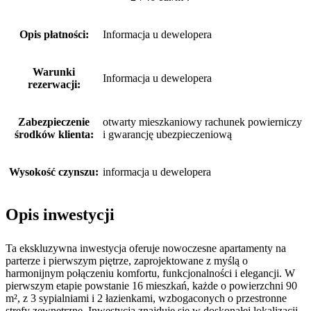
Opis płatności:
Informacja u dewelopera
Warunki
Informacja u dewelopera
rezerwacji:
Zabezpieczenie
otwarty mieszkaniowy rachunek powierniczy
środków klienta:
i gwarancję ubezpieczeniową
Wysokość czynszu:
informacja u dewelopera
Opis inwestycji
Ta ekskluzywna inwestycja oferuje nowoczesne apartamenty na
parterze i pierwszym piętrze, zaprojektowane z myślą o
harmonijnym połączeniu komfortu, funkcjonalności i elegancji. W
pierwszym etapie powstanie 16 mieszkań, każde o powierzchni 90
m², z 3 sypialniami i 2 łazienkami, wzbogaconych o przestronne
strefy zewnętrzne. Inwestycja znajduje się w doskonałej lokalizacji,