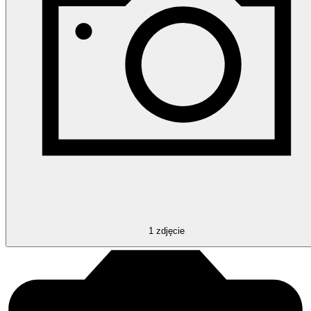
1
zdjęcie