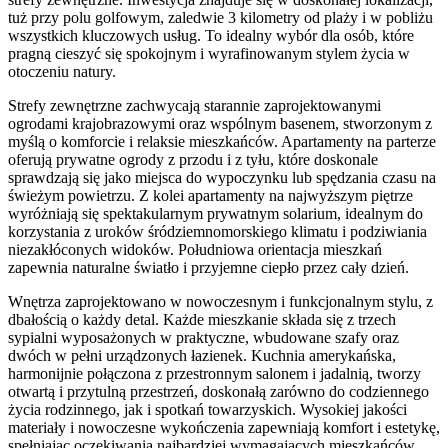
tuż przy polu golfowym, zaledwie 3 kilometry od plaży i w pobliżu
wszystkich kluczowych usług. To idealny wybór dla osób, które
pragną cieszyć się spokojnym i wyrafinowanym stylem życia w
otoczeniu natury.
Strefy zewnętrzne zachwycają starannie zaprojektowanymi
ogrodami krajobrazowymi oraz wspólnym basenem, stworzonym z
myślą o komforcie i relaksie mieszkańców. Apartamenty na parterze
oferują prywatne ogrody z przodu i z tyłu, które doskonale
sprawdzają się jako miejsca do wypoczynku lub spędzania czasu na
świeżym powietrzu. Z kolei apartamenty na najwyższym piętrze
wyróżniają się spektakularnym prywatnym solarium, idealnym do
korzystania z uroków śródziemnomorskiego klimatu i podziwiania
niezakłóconych widoków. Południowa orientacja mieszkań
zapewnia naturalne światło i przyjemne ciepło przez cały dzień.
Wnętrza zaprojektowano w nowoczesnym i funkcjonalnym stylu, z
dbałością o każdy detal. Każde mieszkanie składa się z trzech
sypialni wyposażonych w praktyczne, wbudowane szafy oraz
dwóch w pełni urządzonych łazienek. Kuchnia amerykańska,
harmonijnie połączona z przestronnym salonem i jadalnią, tworzy
otwartą i przytulną przestrzeń, doskonałą zarówno do codziennego
życia rodzinnego, jak i spotkań towarzyskich. Wysokiej jakości
materiały i nowoczesne wykończenia zapewniają komfort i estetykę,
spełniając oczekiwania najbardziej wymagających mieszkańców.