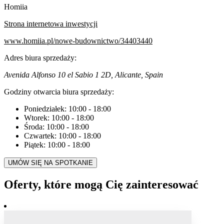
Homiia
Strona internetowa inwestycji
www.homiia.pl/nowe-budownictwo/34403440
Adres biura sprzedaży:
Avenida Alfonso 10 el Sabio 1 2D, Alicante, Spain
Godziny otwarcia biura sprzedaży:
Poniedziałek:
10:00
-
18:00
Wtorek:
10:00
-
18:00
Środa:
10:00
-
18:00
Czwartek:
10:00
-
18:00
Piątek:
10:00
-
18:00
UMÓW SIĘ NA SPOTKANIE
Oferty, które mogą Cię zainteresować