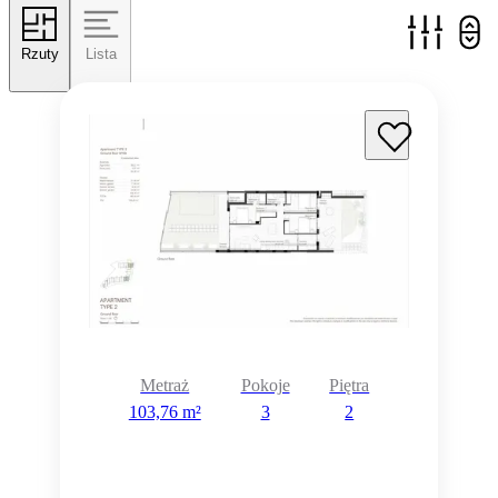
Rzuty
Lista
Metraż
Pokoje
Piętra
103,76 m²
3
2