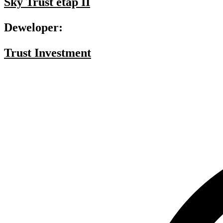
Sky Trust etap II
Deweloper:
Trust Investment