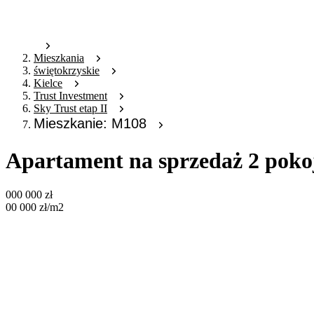
Mieszkania
świętokrzyskie
Kielce
Trust Investment
Sky Trust etap II
Mieszkanie: M108
Apartament na sprzedaż 2 poko
000 000
zł
00 000
zł
/m2